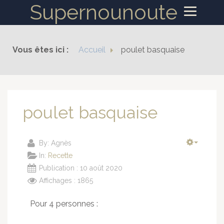
Supernounoute
ACCUEIL
Vous êtes ici :
Accueil
poulet basquaise
RECETTES
poulet basquaise
By:
Agnès
In:
Recette
Publication : 10 août 2020
Affichages : 1865
Pour 4 personnes :