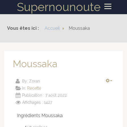
Supernounoute
ACCUEIL
Vous êtes ici :
Accueil
Moussaka
RECETTES
Moussaka
By:
Zoran
In:
Recette
Publication : 7 août 2022
Affichages : 1427
Ingrédients Moussaka