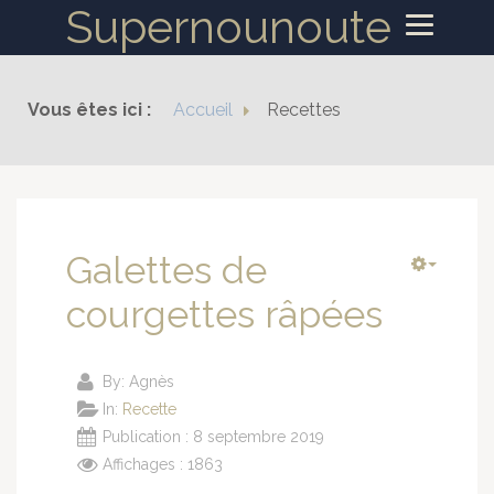
Supernounoute
ACCUEIL
Vous êtes ici :
Accueil
Recettes
RECETTES
Galettes de
courgettes râpées
By:
Agnès
In:
Recette
Publication : 8 septembre 2019
Affichages : 1863